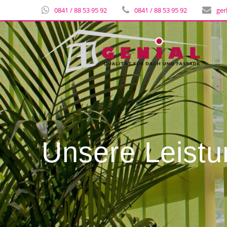
0841 / 88 53 95 92
0841 / 88 53 95 92
ger
Unsere Leist