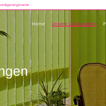
ber@genial-genial.de
Home
Unsere Leistungen
P
ungen