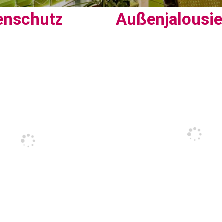
enschutz
Außenjalousi