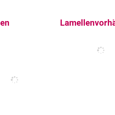
sen
Lamellenvorh