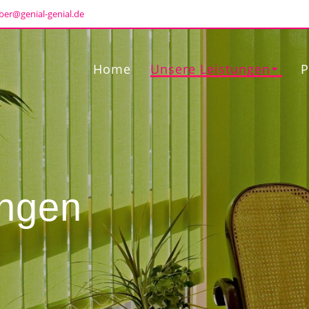
ber@genial-genial.de
Home
Unsere Leistungen
P
ungen