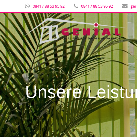
0841 / 88 53 95 92
0841 / 88 53 95 92
ger
Unsere Leist