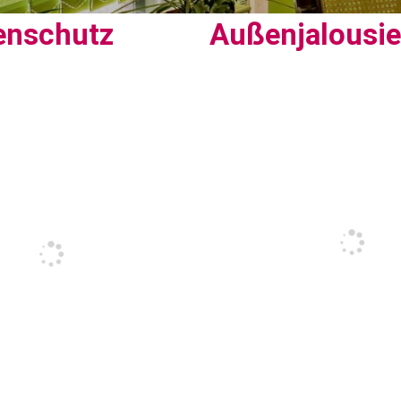
enschutz
Außenjalousi