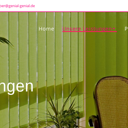
ber@genial-genial.de
Home
Unsere Leistungen
P
ungen