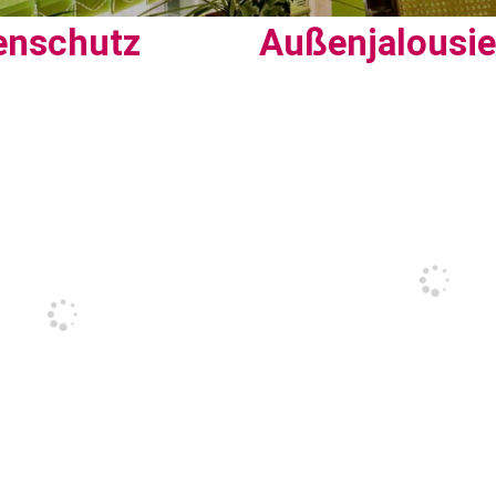
enschutz
Außenjalousi