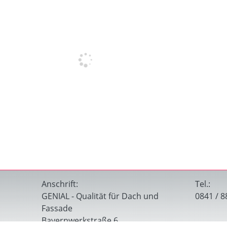
Anschrift:
Tel.:
GENIAL - Qualität für Dach und
0841 / 8
Fassade
Bayernwerkstraße 6