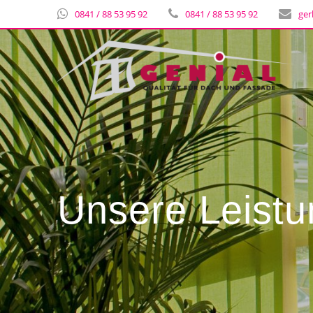
0841 / 88 53 95 92
0841 / 88 53 95 92
ger
Unsere Leist