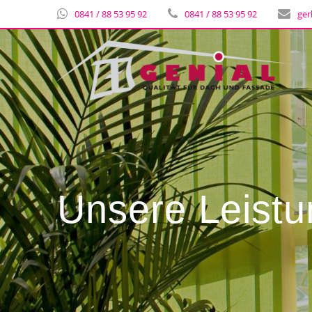
0841 / 88 53 95 92
0841 / 88 53 95 92
ger
Unsere Leist