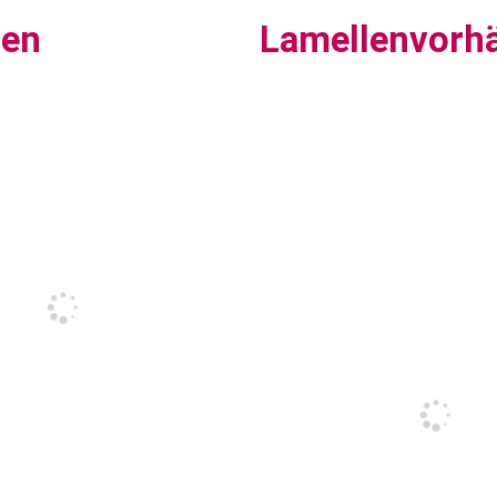
sen
Lamellenvorh