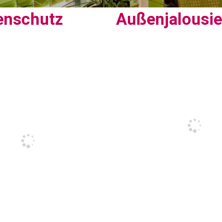
enschutz
Außenjalousi