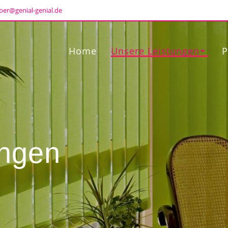
ber@genial-genial.de
Home
Unsere Leistungen
P
ungen