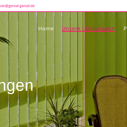
ber@genial-genial.de
Home
Unsere Leistungen
P
ungen