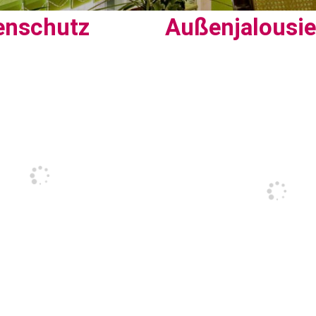
enschutz
Außenjalousi