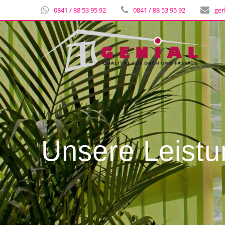
0841 / 88 53 95 92
0841 / 88 53 95 92
ger
Unsere Leist