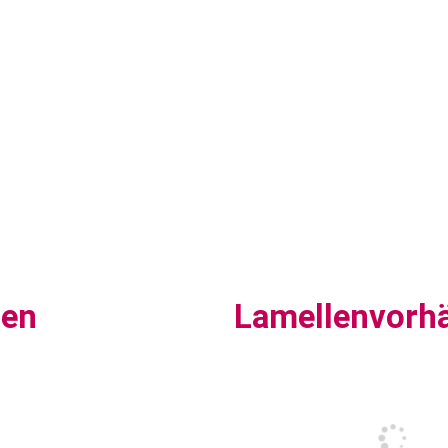
sen
Lamellenvorh