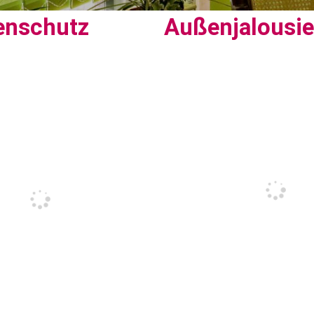
enschutz
Außenjalousi