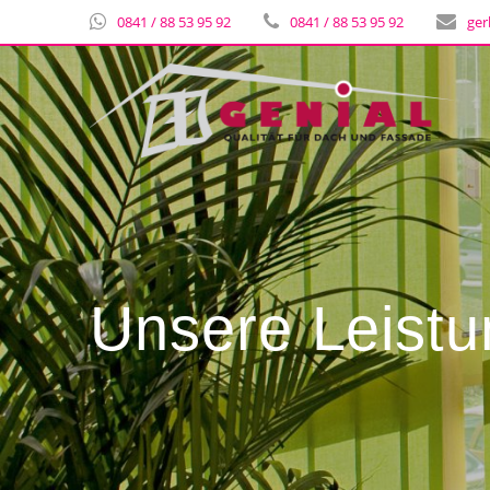
0841 / 88 53 95 92
0841 / 88 53 95 92
ger
Unsere Leist