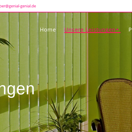
ber@genial-genial.de
Home
Unsere Leistungen
P
ungen