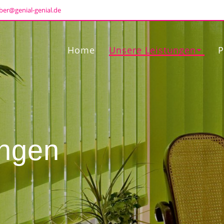
ber@genial-genial.de
Home
Unsere Leistungen
P
ungen