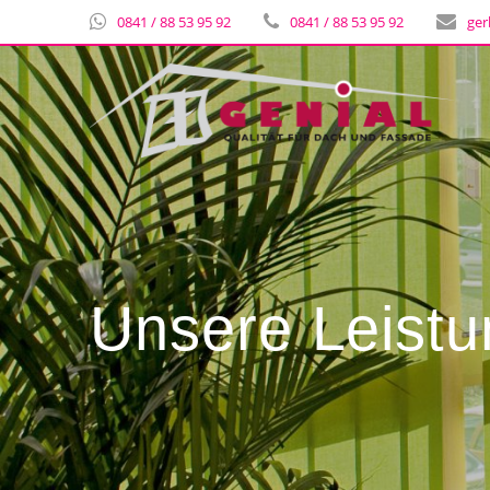
0841 / 88 53 95 92
0841 / 88 53 95 92
ger
Unsere Leist