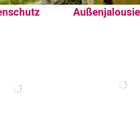
enschutz
Außenjalousi