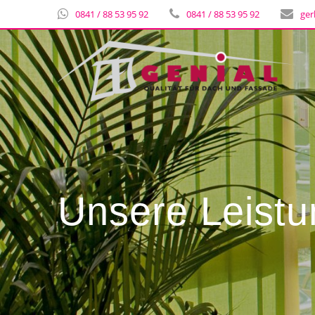
0841 / 88 53 95 92
0841 / 88 53 95 92
ger
Unsere Leist