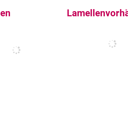
sen
Lamellenvorh