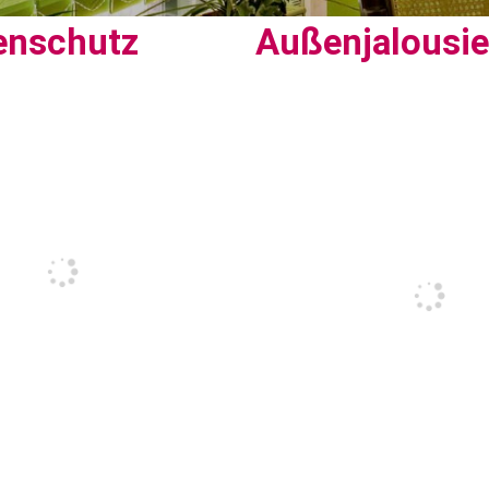
enschutz
Außenjalousi