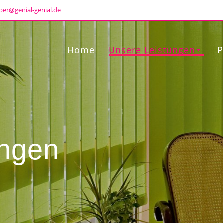
ber@genial-genial.de
Home
Unsere Leistungen
P
ungen