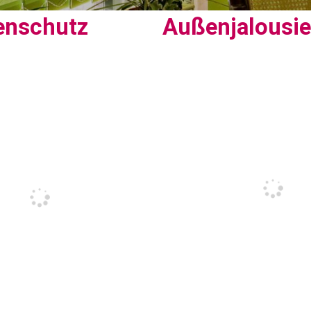
enschutz
Außenjalousi