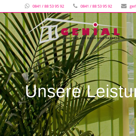
0841 / 88 53 95 92
0841 / 88 53 95 92
ger
Unsere Leist