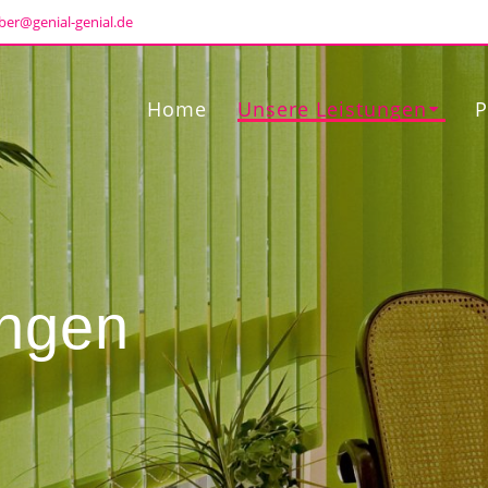
ber@genial-genial.de
Home
Unsere Leistungen
P
ungen