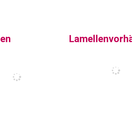
sen
Lamellenvorh