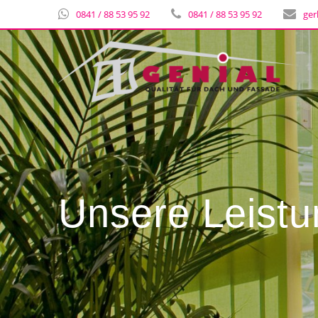
0841 / 88 53 95 92
0841 / 88 53 95 92
ger
Unsere Leist