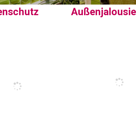
enschutz
Außenjalousi