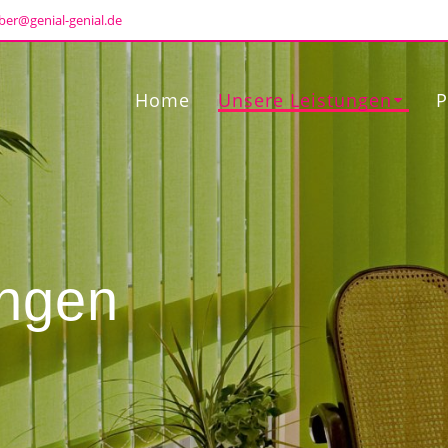
ber@genial-genial.de
Home
Unsere Leistungen
P
ungen