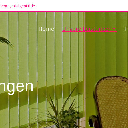
ber@genial-genial.de
Home
Unsere Leistungen
P
ungen