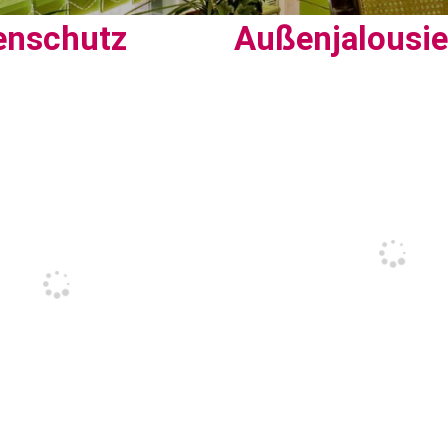
enschutz
Außenjalousi