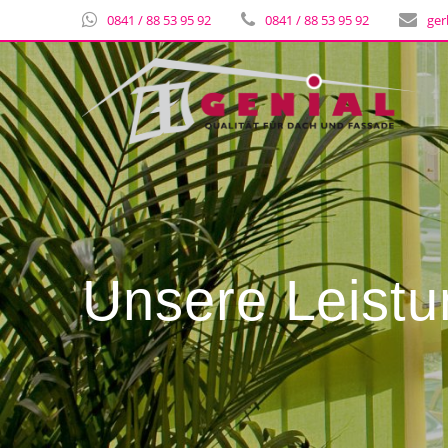
0841 / 88 53 95 92
0841 / 88 53 95 92
ger
Unsere Leist