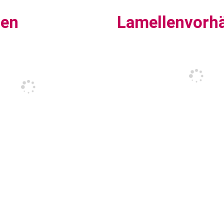
sen
Lamellenvorh