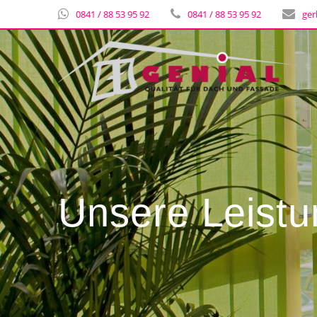
0841 / 88 53 95 92
0841 / 88 53 95 92
ger
Unsere Leist