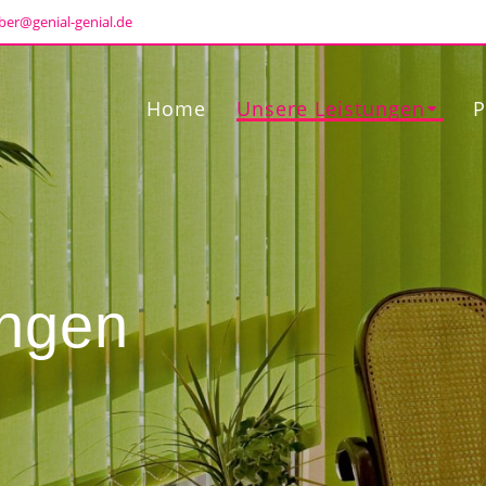
ber@genial-genial.de
Home
Unsere Leistungen
P
ungen