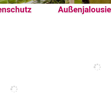
enschutz
Außenjalousi