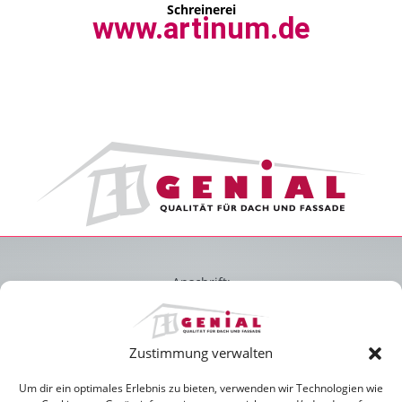
Schreinerei
www.artinum.de
Anschrift:
GENIAL - Qualität für Dach und Fassade
Bayernwerkstraße 6
85055 Ingolstadt
Zustimmung verwalten
Um dir ein optimales Erlebnis zu bieten, verwenden wir Technologien wie
Tel.: