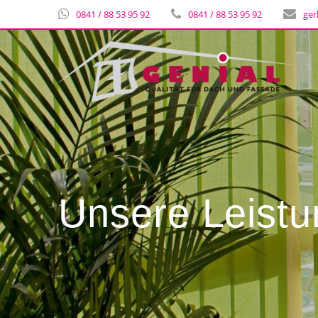
0841 / 88 53 95 92
0841 / 88 53 95 92
ger
Unsere Leist