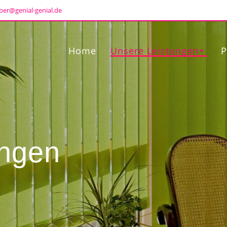
ber@genial-genial.de
Home
Unsere Leistungen
P
ungen