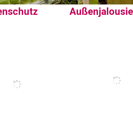
enschutz
Außenjalousi