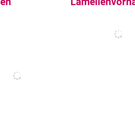
sen
Lamellenvorh