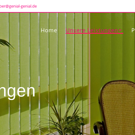
ber@genial-genial.de
Home
Unsere Leistungen
P
ungen