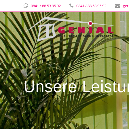
0841 / 88 53 95 92
0841 / 88 53 95 92
ger
Unsere Leist