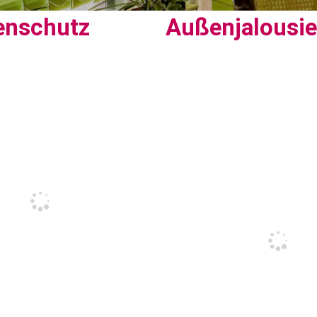
enschutz
Außenjalousi