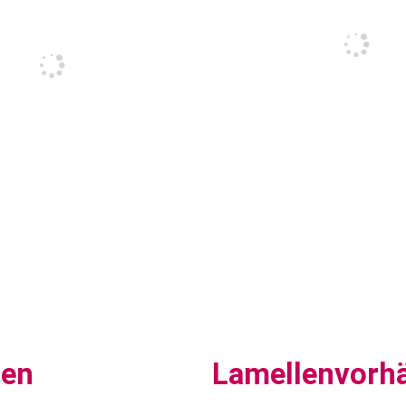
sen
Lamellenvorh