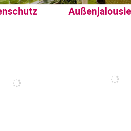
enschutz
Außenjalousi