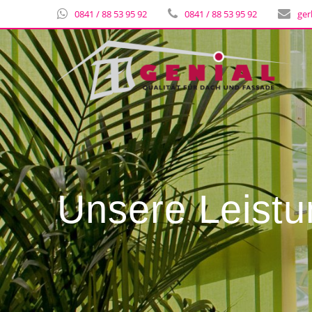
0841 / 88 53 95 92
0841 / 88 53 95 92
ger
Unsere Leist