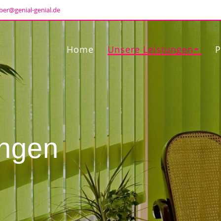
ber@genial-genial.de
Home
Unsere Leistungen
P
ungen